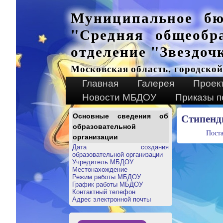
Муниципальное бю
"Средняя общеобр
отделение "Звездоч
Московская область, городской
Главная
Галерея
Проек
Новости МБДОУ
Приказы п
Стипенд
Основные сведения об
образовательной
Пост
организации
Дата создания
образовательной организации
Учредитель МБДОУ
Местонахождение
Режим работы МБДОУ
График работы МБДОУ
Контактный телефон
Адрес электронной почты