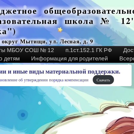
джетное общеобразовательн
азовательная школа № 12"
ка")
 округ Мытищи, ул. Лесная, д. 9
ты МБОУ СОШ № 12
п.1ст.152.1 ГК РФ
Дос
о детям
Информация для родителей
Всер
ии и иные виды материальной поддержки.
ановление об утверждении порядка компенсации
Скачать