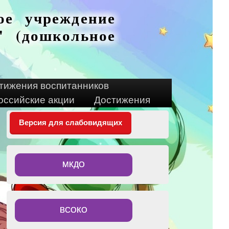
ое учреждение
 (дошкольное
тижения воспитанников
оссийские акции
Достижения
Версия для слабовидящих
МКДО
ВСОКО