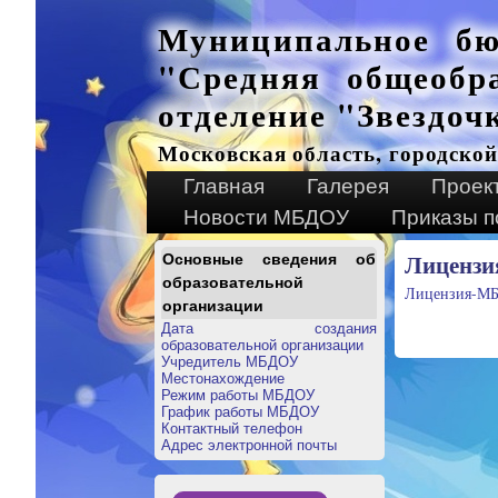
Муниципальное бю
"Средняя общеобр
отделение "Звездоч
Московская область, городской
Главная
Галерея
Проек
Новости МБДОУ
Приказы п
Лицензи
Основные сведения об
образовательной
Лицензия-М
организации
Дата создания
образовательной организации
Учредитель МБДОУ
Местонахождение
Режим работы МБДОУ
График работы МБДОУ
Контактный телефон
Адрес электронной почты