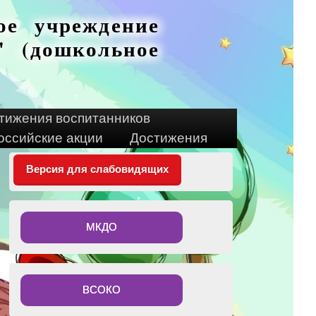
ое учреждение
 (дошкольное
тижения воспитанников
оссийские акции
Достижения
Версия для слабовидящих
МКДО
ВСОКО