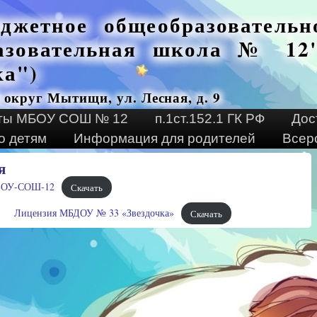
джетное общеобразовательн
азовательная школа № 12"
ка")
 округ Мытищи, ул. Лесная, д. 9
ты МБОУ СОШ № 12
п.1ст.152.1 ГК РФ
Дос
о детям
Информация для родителей
Всер
я
БОУ-СОШ-12
Скачать
Лицензия МБДОУ № 33 «Звездочка»
Скачать